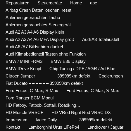
Reparaturen
Steuergeräte
Home
abc
Airbag Crash Daten löschen, reset
Anlernen gebrauchten Tacho
Anlernen gebrauchtes Steuergerät
Audi A2 A3 A4 A6 Display klein
Audi A2 A3 A4 A6 MFA Display groß
Audi A3 Totalausfall
Audi A6 /A7 Bildschirm dunkel
Audi Klimabedienteil Tasten ohne Funktion
BMW / MINI FRM3
BMW E36 Display
BMW IDrive Knopf
Chip Tuning / DPF / AGR / Ad Blue
Citroen Jumper – – – – – – 399999km defekt
Codierungen
Fiat Ducato – – – – – – 399999km defekt
Ford Focus, C-Max, S-Max
Ford Focus, C-Max, S-Max
Ford Ranger BCM Modul
HD Fatboy, Fatbob, Softail, Roadking…
HD Muscle VRSCF
HD VRod Night Rod VRSC DX
Impressum
Iveco Daily – – – – – – 399999km defekt
Kontakt
Lamborghini Urus LiFePo4
Landrover / Jaguar