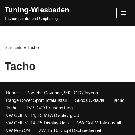
Tuning-Wiesbaden
Zum
Tachoreparatur und Chiptuning
Inhalt
springen
Startseite
»
Tacho
Tacho
Home
Porsche Cayenne, 992, GT3,Taycan…
Range Rover Sport Totalausfall
Skoda Oktavia
Tacho
Tacho
TV / DVD Freischaltung
VW Golf IV, T4, T5 MFA Display groß
VW Golf IV, T4, T5 Display klein
VW Golf V Totalausfall
VW Polo 9N
VW T5 T6 Knopf Dachbedienteil