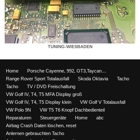
TUNING-WIESBADEN
Home
Porsche Cayenne, 992, GT3,Taycan…
Range Rover Sport Totalausfall
Skoda Oktavia
Tacho
Tacho
TV / DVD Freischaltung
VW Golf IV, T4, T5 MFA Display groß
VW Golf IV, T4, T5 Display klein
VW Golf V Totalausfall
VW Polo 9N
VW T5 T6 Knopf Dachbedienteil
Reparaturen
Steuergeräte
Home
abc
Airbag Crash Daten löschen, reset
Anlernen gebrauchten Tacho