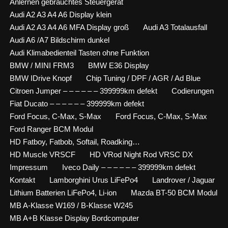
Anlernen gebrauchtes Steuergerät
Audi A2 A3 A4 A6 Display klein
Audi A2 A3 A4 A6 MFA Display groß
Audi A3 Totalausfall
Audi A6 /A7 Bildschirm dunkel
Audi Klimabedienteil Tasten ohne Funktion
BMW / MINI FRM3
BMW E36 Display
BMW IDrive Knopf
Chip Tuning / DPF / AGR / Ad Blue
Citroen Jumper – – – – – – 399999km defekt
Codierungen
Fiat Ducato – – – – – – 399999km defekt
Ford Focus, C-Max, S-Max
Ford Focus, C-Max, S-Max
Ford Ranger BCM Modul
HD Fatboy, Fatbob, Softail, Roadking…
HD Muscle VRSCF
HD VRod Night Rod VRSC DX
Impressum
Iveco Daily – – – – – – 399999km defekt
Kontakt
Lamborghini Urus LiFePo4
Landrover / Jaguar
Lithium Batterien LiFePo4, Li-ion
Mazda BT-50 BCM Modul
MB A-Klasse W169 / B-Klasse W245
MB A+B Klasse Display Bordcomputer