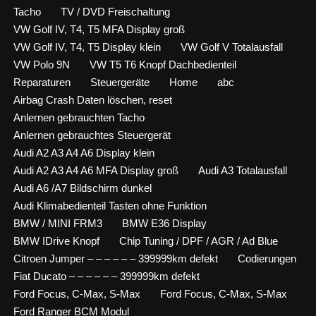
Tacho
TV / DVD Freischaltung
VW Golf IV, T4, T5 MFA Display groß
VW Golf IV, T4, T5 Display klein
VW Golf V Totalausfall
VW Polo 9N
VW T5 T6 Knopf Dachbedienteil
Reparaturen
Steuergeräte
Home
abc
Airbag Crash Daten löschen, reset
Anlernen gebrauchten Tacho
Anlernen gebrauchtes Steuergerät
Audi A2 A3 A4 A6 Display klein
Audi A2 A3 A4 A6 MFA Display groß
Audi A3 Totalausfall
Audi A6 /A7 Bildschirm dunkel
Audi Klimabedienteil Tasten ohne Funktion
BMW / MINI FRM3
BMW E36 Display
BMW IDrive Knopf
Chip Tuning / DPF / AGR / Ad Blue
Citroen Jumper – – – – – – 399999km defekt
Codierungen
Fiat Ducato – – – – – – 399999km defekt
Ford Focus, C-Max, S-Max
Ford Focus, C-Max, S-Max
Ford Ranger BCM Modul