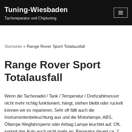
Tuning-Wiesbaden
Zum
Tachoreparatur und Chiptuning
Inhalt
springen
Startseite
»
Range Rover Sport Totalausfall
Range Rover Sport
Totalausfall
Wenn die Tachonadel / Tank / Temperatur / Drehzahlmesser
nicht mehr richtig funktioniert, hängt, stehen bleibt oder ruckelt
können wir es reparieren. Sehr oft fällt auch die
Instrumentenbeleuchtung aus und die Motorlampe, ABS,
Öllampe Wegfahrsperre oder Airbag Lampe leuchtet auf. Oft,
springt das Auto auch nicht mehr an. Reparatur dauert ca. 2