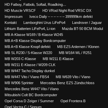
HD Fatboy, Fatbob, Softail, Roadking…
HD Muscle VRSCF
HD VRod Night Rod VRSC DX
Impressum
Iveco Daily – – – – – – 399999km defekt
Kontakt
Lamborghini Urus LiFePo4
Landrover / Jaguar
Lithium Batterien LiFePo4, Li-ion
Mazda BT-50 BCM Modul
MB A-Klasse W169 / B-Klasse W245
MB A+B Klasse Display Bordcomputer
MB A+B Klasse Knopf defekt
MB EZS Anlernen / Klonen
MB SL R230 / S-Klasse W220
MB W164 ML / R251
MB W203 C-Klasse
MB W211 E-Klasse
MB W211 E-Klasse / W209 CLK
MB W447 Tacho Display dunkel
MB W447 Vito / Viano FBS4
MB W639 Vito / Viano
MB W906 Sprinter
Mercedes Benz EZS Zündschloss
Mercedes Benz W447 Vito / Viano
Mitsubishi Colt BC Bordcomputer
Opel Corsa D Zeiger / Summer
Opel Frontera B
Opel Vectra C / Signum